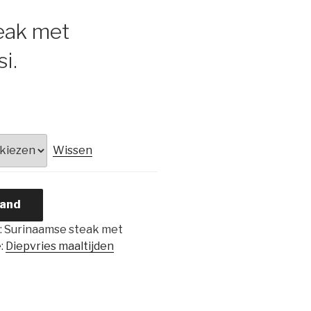
eak met
i.
Wissen
mand
:
Surinaamse steak met
:
Diepvries maaltijden