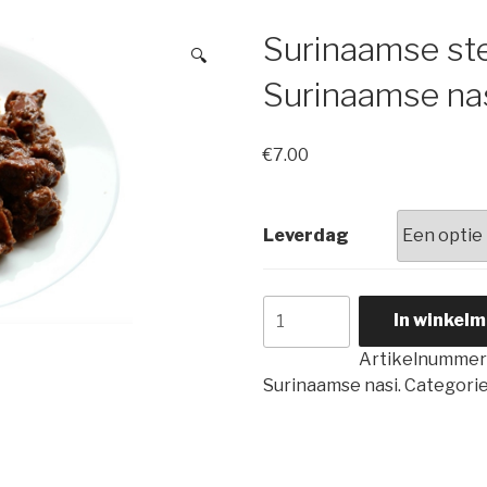
Surinaamse st
🔍
Surinaamse nas
€
7.00
Leverdag
Surinaamse
In winkel
steak
Artikelnummer
met
Surinaamse nasi.
Categorie
Surinaamse
nasi.
aantal