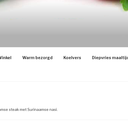
inkel
Warm bezorgd
Koelvers
Diepvries maaltij
amse steak met Surinaamse nasi.