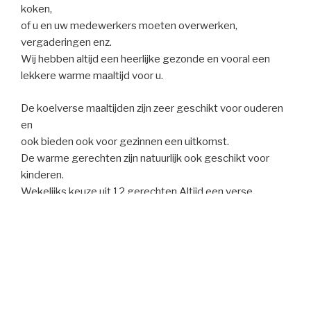
koken,
of u en uw medewerkers moeten overwerken,
vergaderingen enz.
Wij hebben altijd een heerlijke gezonde en vooral een
lekkere warme maaltijd voor u.
De koelverse maaltijden zijn zeer geschikt voor ouderen
en
ook bieden ook voor gezinnen een uitkomst.
De warme gerechten zijn natuurlijk ook geschikt voor
kinderen.
Wekelijks keuze uit 12 gerechten.Altijd een verse
maaltijd op voorraad.
Ideaal voor gezinnen die vaak maar weinig tijd hebben.
Een paar minuten in de magnetron. Het staat binnen
mum van tijd op tafel.