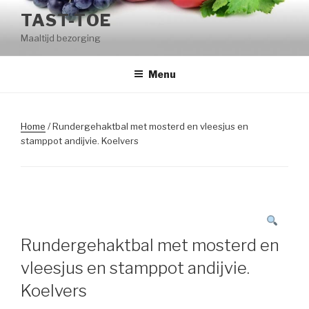
Naar
TAST-TOE
de
Maaltijd bezorging
inhoud
springen
Menu
Home
/ Rundergehaktbal met mosterd en vleesjus en
stamppot andijvie. Koelvers
Rundergehaktbal met mosterd en
vleesjus en stamppot andijvie.
Koelvers