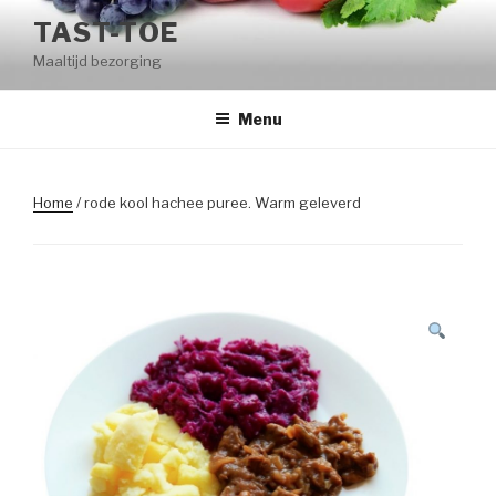
Naar
TAST-TOE
de
Maaltijd bezorging
inhoud
springen
Menu
Home
/ rode kool hachee puree. Warm geleverd