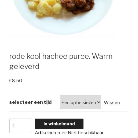
rode kool hachee puree. Warm
geleverd
€
8.50
selecteer een tijd
Wissen
rode
In winkelmand
kool
Artikelnummer:
Niet beschikbaar
hachee