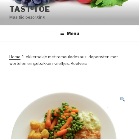
Naar
TAST-TOE
de
Maaltijd bezorging
inhoud
springen
Menu
Home
/ Lekkerbekje met remouladesaus, doperwten met
wortelen en gebakken krieltjes. Koelvers