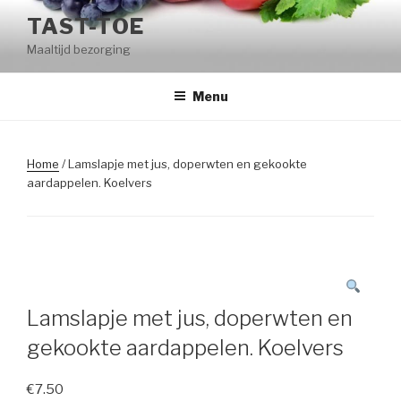
Naar
TAST-TOE
de
Maaltijd bezorging
inhoud
springen
Menu
Home
/ Lamslapje met jus, doperwten en gekookte
aardappelen. Koelvers
Lamslapje met jus, doperwten en
gekookte aardappelen. Koelvers
€
7.50