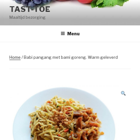
Naar
TAST-TOE
de
Maaltijd bezorging
inhoud
springen
Menu
Home
/ Babi pangang met bami goreng. Warm geleverd