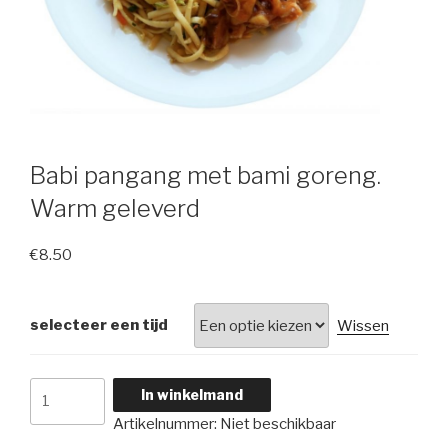
Babi pangang met bami goreng.
Warm geleverd
€
8.50
selecteer een tijd
Wissen
Babi
In winkelmand
pangang
Artikelnummer:
Niet beschikbaar
met